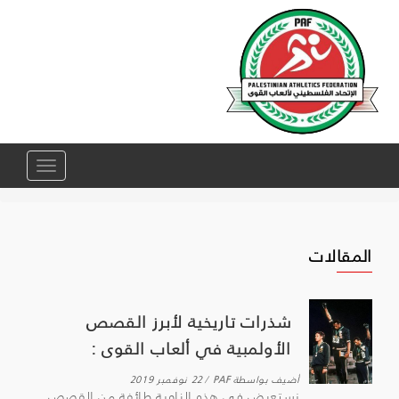
Toggle
navigation
المقالات
شذرات تاريخية لأبرز القصص
الأولمبية في ألعاب القوى :
أضيف بواسطة
PAF
22 نوفمبر 2019
نستعرض في هذه الزاوية طائفة من القصص