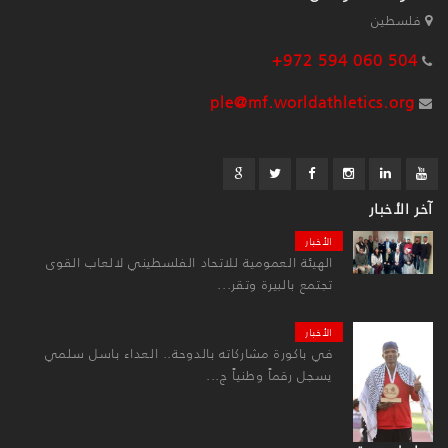
فلسطين
+972 594 060 504
ple@mf.worldathletics.org
آخر الأخبار
الأخبار
الهيئة العمومية للاتحاد الفلسطيني لالعاب القوى
تجتمع بالبيرة وتقر...
الأخبار
في باكورة مشاركاته بالدوحة.. العداء باسل سلمي
يسجل رقماً وطنياً ج...