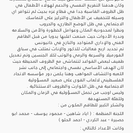
وكان هدفنا التفريغ النفسي والدعم لهولاء الأطفال في
ظل الظروف القاسية جدا في قطاع غزه بحيث لم تتوافر اي
وسيله للتخفيف عن الأطفال والتركيز على التماسك
الاجتماعي في ظل الوضع الطاريء والحروب
ونظرا لمحدودية المكان وعوامل الخطورة والأمن والسلامه
وندرة الأدوات حيث صنعت اغلبها يدويا من قبل الطاقم
الفني والإداري المتواجد والنازح في خانيونس
تم تحديد اربع فعاليات للذكور والإناث تمثلت في سباق
الفورميلا والسرعة والرمي والوثب لكلا الجنسين وتم تعديل
طفيف لبعض القواعد لتتماشى مع الظروف المحيطة حيث
كان الهدف الأساسي نفسي واجتماعي إلى جانب نشر
اللعبه واكتشاف المواهب وهنا يكمن دور مؤسسه الاتحاد
الفلسطيني لالعاب القوى على صعيد المسؤولية
الاجتماعية في ظل الكوارث والظروف الاستثنائية .
وليس اوجب من تحمل المسؤولية في الزمان والمكان
وللفئة المستهدفة
والشكر الكبير للطاقم المكون من :
اللجنة المنظمة : ( اياد شاهين - محمود يوسف - محمد ابو
حصيرة - عبد الكردي - احمد الحلو )
وكانت الأعداد كالتالي :